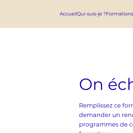
Accueil
Qui-suis-je ?
Formation
On éc
Remplissez ce for
demander un rend
programmes de coa